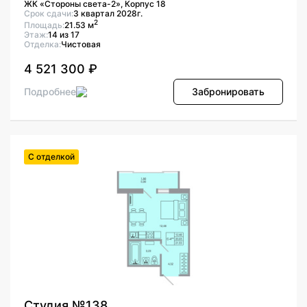
ЖК «Стороны света-2», Корпус 18
Срок сдачи:
3 квартал 2028г.
2
Площадь:
21.53 м
Этаж:
14 из 17
Отделка:
Чистовая
4 521 300 ₽
Подробнее
Забронировать
С отделкой
Студия №138