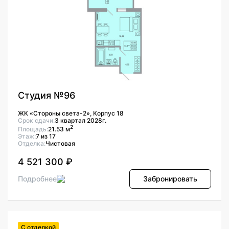
Студия №96
ЖК «Стороны света-2», Корпус 18
Срок сдачи:
3 квартал 2028г.
2
Площадь:
21.53 м
Этаж:
7 из 17
Отделка:
Чистовая
4 521 300 ₽
Подробнее
Забронировать
С отделкой