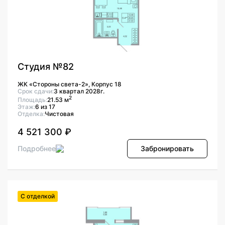
Студия №82
ЖК «Стороны света-2», Корпус 18
Срок сдачи:
3 квартал 2028г.
2
Площадь:
21.53 м
Этаж:
6 из 17
Отделка:
Чистовая
4 521 300 ₽
Подробнее
Забронировать
С отделкой