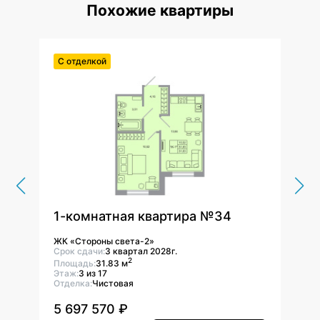
Похожие квартиры
С отделкой
С от
1-комнатная квартира №34
1-к
ЖК «Стороны света-2»
ЖК «
Срок сдачи:
3 квартал 2028г.
Срок 
2
Площадь:
31.83 м
Площ
Этаж:
3 из 17
Этаж:
Отделка:
Чистовая
Отдел
5 697 570 ₽
5 6