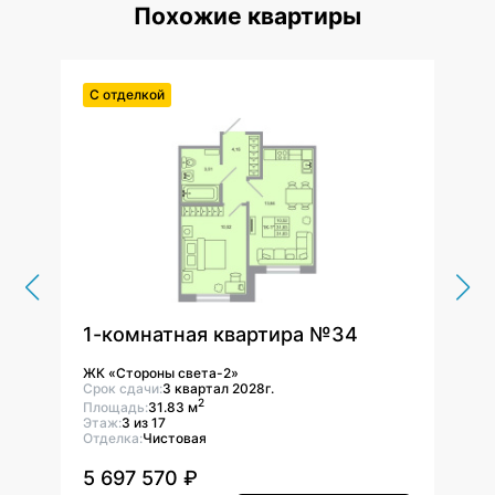
Похожие квартиры
С отделкой
С от
1-комнатная квартира №34
1-к
ЖК «Стороны света-2»
ЖК «
Срок сдачи:
3 квартал 2028г.
Срок 
2
Площадь:
31.83 м
Площ
Этаж:
3 из 17
Этаж:
Отделка:
Чистовая
Отдел
5 697 570 ₽
5 6