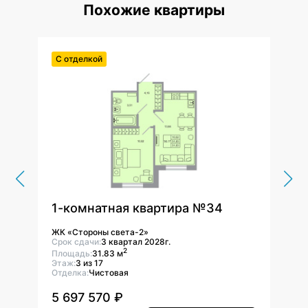
Похожие квартиры
С отделкой
С от
1-комнатная квартира №34
1-к
ЖК «Стороны света-2»
ЖК «
Срок сдачи:
3 квартал 2028г.
Срок 
2
Площадь:
31.83 м
Площ
Этаж:
3 из 17
Этаж:
Отделка:
Чистовая
Отдел
5 697 570 ₽
5 6