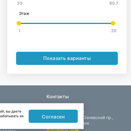
Этаж
Показать варианты
Контакты
йт, вы даете
Центральный офис
Согласен
рабатывать ее
Санкт-Петербург, Заневский пр.,
д. 30, корп. 2, 4 этаж
Все офисы
капитал