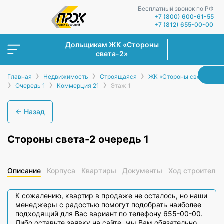
Бесплатный звонок по РФ
+7 (800) 600-61-55
+7 (812) 655-00-00
Дольщикам ЖК «Стороны
света-2»
›
›
›
Главная
Недвижимость
Строящаяся
ЖК «Стороны света-2»
›
›
›
Очередь 1
Коммерция 21
Этаж 1
← Назад
Стороны света-2 очередь 1
Описание
Корпуса
Квартиры
Документы
Ход строительс
К сожалению, квартир в продаже не осталось, но наши
менеджеры с радостью помогут подобрать наиболее
подходящий для Вас вариант по телефону 655-00-00.
Либо оставьте заявку на сайте, мы Вам обязательно