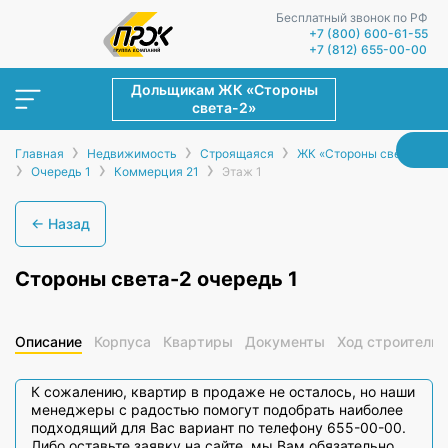
Бесплатный звонок по РФ
+7 (800) 600-61-55
+7 (812) 655-00-00
Дольщикам ЖК «Стороны
света-2»
›
›
›
Главная
Недвижимость
Строящаяся
ЖК «Стороны света-2»
›
›
›
Очередь 1
Коммерция 21
Этаж 1
← Назад
Стороны света-2 очередь 1
Описание
Корпуса
Квартиры
Документы
Ход строительс
К сожалению, квартир в продаже не осталось, но наши
менеджеры с радостью помогут подобрать наиболее
подходящий для Вас вариант по телефону 655-00-00.
Либо оставьте заявку на сайте, мы Вам обязательно