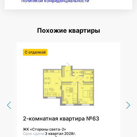
политикой конфиденциальности
Похожие квартиры
С отделкой
С от
2-комнатная квартира №63
2-к
ЖК «Стороны света-2»
ЖК «
Срок сдачи:
3 квартал 2028г.
Срок 