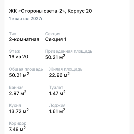
ЖК «Стороны света-2», Корпус 20
1 квартал 2027г.
Тип
Секция
2-комнатная
Секция 1
Этаж
Приведенная площадь
2
16 из 20
50.21 м
Общая площадь
Жилая площадь
2
2
50.21 м
22.96 м
Ванная
Туалет
2
2
2.97 м
1.47 м
Кухня
Лоджия
2
2
13.72 м
1.61 м
Коридор
2
7.48 м