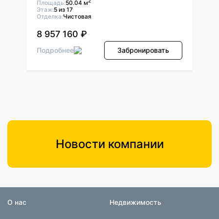
2
Площадь:
50.04 м
Площ
Этаж:
5 из 17
Этаж:
Отделка:
Чистовая
Отдел
8 957 160 ₽
8 9
ь
Подробнее
Забронировать
Подр
Новости компании
О нас
Недвижимость