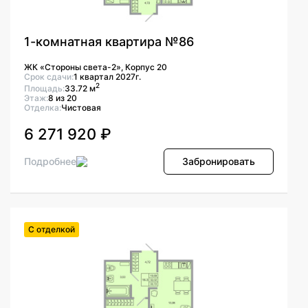
1-комнатная квартира №86
ЖК «Стороны света-2», Корпус 20
Срок сдачи:
1 квартал 2027г.
2
Площадь:
33.72 м
Этаж:
8 из 20
Отделка:
Чистовая
6 271 920 ₽
Подробнее
Забронировать
С отделкой