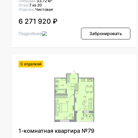
Площадь:
33.72 м
Этаж:
7 из 20
Отделка:
Чистовая
6 271 920 ₽
Подробнее
Забронировать
С отделкой
1-комнатная квартира №79