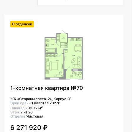
С отделкой
1-комнатная квартира №70
ЖК «Стороны света-2», Корпус 20
Срок сдачи:
1 квартал 2027г.
2
Площадь:
33.72 м
Этаж:
7 из 20
Отделка:
Чистовая
6 271 920 ₽