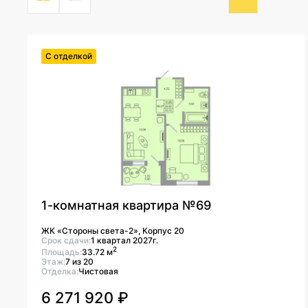
С отделкой
1-комнатная квартира №69
ЖК «Стороны света-2», Корпус 20
Срок сдачи:
1 квартал 2027г.
2
Площадь:
33.72 м
Этаж:
7 из 20
Отделка:
Чистовая
6 271 920 ₽