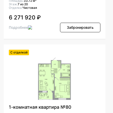
Площадь:
33.72 м
Этаж:
7 из 20
Отделка:
Чистовая
6 271 920 ₽
Подробнее
Забронировать
С отделкой
1-комнатная квартира №80