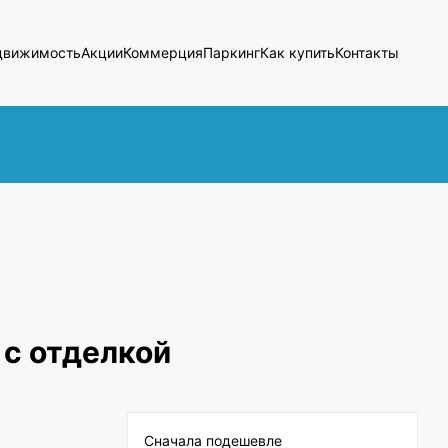
движимость
Акции
Коммерция
Паркинг
Как купить
Контакты
с отделкой
Сначала подешевле