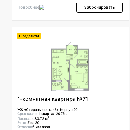
Подробнее
Забронировать
С отделкой
1-комнатная квартира №71
ЖК «Стороны света-2», Корпус 20
Срок сдачи:
1 квартал 2027г.
2
Площадь:
33.72 м
Этаж:
7 из 20
Отделка:
Чистовая