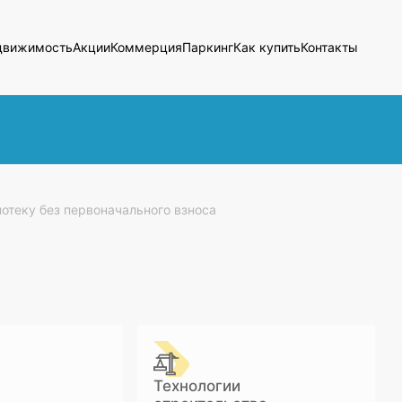
движимость
Акции
Коммерция
Паркинг
Как купить
Контакты
потеку без первоначального взноса
Технологии