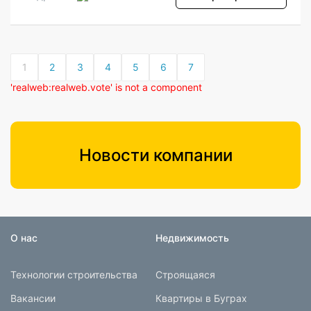
1
2
3
4
5
6
7
'realweb:realweb.vote' is not a component
Новости компании
О нас
Недвижимость
Технологии строительства
Строящаяся
Вакансии
Квартиры в Буграх