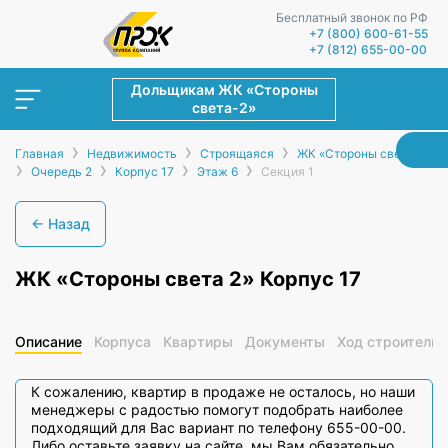
Бесплатный звонок по РФ
+7 (800) 600-61-55
+7 (812) 655-00-00
Дольщикам ЖК «Стороны
света-2»
›
›
›
Главная
Недвижимость
Строящаяся
ЖК «Стороны света-2»
›
›
›
›
Очередь 2
Корпус 17
Этаж 6
Секция 1
← Назад
ЖК «Стороны света 2» Корпус 17
Описание
Корпуса
Квартиры
Документы
Ход строительс
К сожалению, квартир в продаже не осталось, но наши
менеджеры с радостью помогут подобрать наиболее
подходящий для Вас вариант по телефону 655-00-00.
Либо оставьте заявку на сайте, мы Вам обязательно