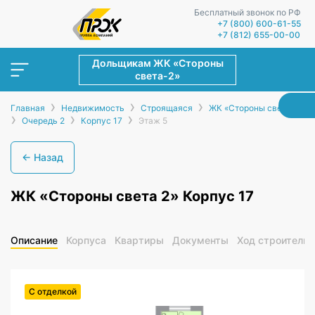
Бесплатный звонок по РФ
+7 (800) 600-61-55
+7 (812) 655-00-00
Дольщикам ЖК «Стороны
света-2»
›
›
›
Главная
Недвижимость
Строящаяся
ЖК «Стороны света-2»
›
›
›
Очередь 2
Корпус 17
Этаж 5
← Назад
ЖК «Стороны света 2» Корпус 17
Описание
Корпуса
Квартиры
Документы
Ход строительс
С отделкой