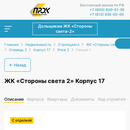
Бесплатный звонок по РФ
+7 (800) 600-61-55
+7 (812) 655-00-00
Дольщикам ЖК «Стороны
света-2»
›
›
›
Главная
Недвижимость
Строящаяся
ЖК «Стороны света-2»
›
›
›
›
Очередь 2
Корпус 17
Этаж 2
Секция 1
← Назад
ЖК «Стороны света 2» Корпус 17
Описание
Корпуса
Квартиры
Документы
Ход строительс
С отделкой