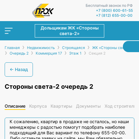
Бесплатный звонок по РФ
+7 (800) 600-61-55
+7 (812) 655-00-00
Дольщикам ЖК «Стороны
света-2»
›
›
›
Главная
Недвижимость
Строящаяся
ЖК «Стороны света-2»
›
›
›
›
Очередь 2
Коммерция 17
Этаж 1
Секция 2
← Назад
Стороны света-2 очередь 2
Описание
Корпуса
Квартиры
Документы
Ход строительс
К сожалению, квартир в продаже не осталось, но наши
менеджеры с радостью помогут подобрать наиболее
подходящий для Вас вариант по телефону 655-00-00.
Либо оставьте заявку на сайте, мы Вам обязательно