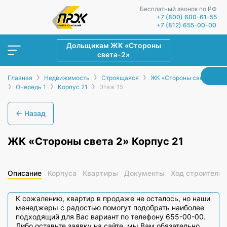
Бесплатный звонок по РФ
+7 (800) 600-61-55
+7 (812) 655-00-00
Дольщикам ЖК «Стороны
света-2»
›
›
›
Главная
Недвижимость
Строящаяся
ЖК «Стороны света-2»
›
›
›
Очередь 1
Корпус 21
Этаж 15
← Назад
ЖК «Стороны света 2» Корпус 21
Описание
Корпуса
Квартиры
Документы
Ход строительс
К сожалению, квартир в продаже не осталось, но наши
менеджеры с радостью помогут подобрать наиболее
подходящий для Вас вариант по телефону 655-00-00.
Либо оставьте заявку на сайте, мы Вам обязательно