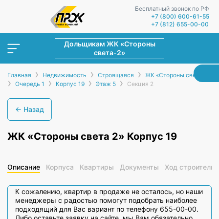
Бесплатный звонок по РФ
+7 (800) 600-61-55
+7 (812) 655-00-00
Дольщикам ЖК «Стороны
света-2»
›
›
›
Главная
Недвижимость
Строящаяся
ЖК «Стороны света-2»
›
›
›
›
Очередь 1
Корпус 19
Этаж 5
Секция 2
← Назад
ЖК «Стороны света 2» Корпус 19
Описание
Корпуса
Квартиры
Документы
Ход строительс
К сожалению, квартир в продаже не осталось, но наши
менеджеры с радостью помогут подобрать наиболее
подходящий для Вас вариант по телефону 655-00-00.
Либо оставьте заявку на сайте, мы Вам обязательно