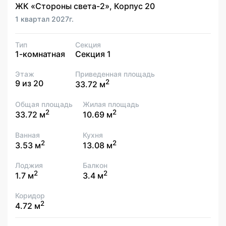
ЖК «Стороны света-2», Корпус 20
1 квартал 2027г.
Тип
Секция
1-комнатная
Секция 1
Этаж
Приведенная площадь
2
9 из 20
33.72 м
Общая площадь
Жилая площадь
2
2
33.72 м
10.69 м
Ванная
Кухня
2
2
3.53 м
13.08 м
Лоджия
Балкон
2
2
1.7 м
3.4 м
Коридор
2
4.72 м