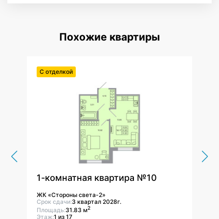
Похожие квартиры
С отделкой
С от
1-комнатная квартира №10
1-к
ЖК «Стороны света-2»
ЖК «
Срок сдачи:
3 квартал 2028г.
Срок 
2
Площадь:
31.83 м
Площ
Этаж:
1 из 17
Этаж: