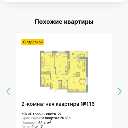
Похожие квартиры
С отделкой
С от
2-комнатная квартира №116
2-к
ЖК «Стороны света-2»
ЖК «
Срок сдачи:
3 квартал 2028г.
Срок 
2
Площадь:
53.4 м
Площ
Этаж:
9 из 17
Этаж: