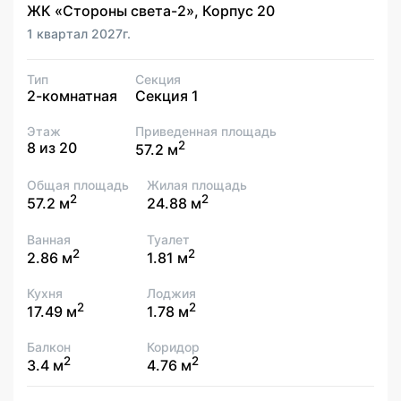
ЖК «Стороны света-2», Корпус 20
1 квартал 2027г.
Тип
Секция
2-комнатная
Секция 1
Этаж
Приведенная площадь
2
8 из 20
57.2 м
Общая площадь
Жилая площадь
2
2
57.2 м
24.88 м
Ванная
Туалет
2
2
2.86 м
1.81 м
Кухня
Лоджия
2
2
17.49 м
1.78 м
Балкон
Коридор
2
2
3.4 м
4.76 м