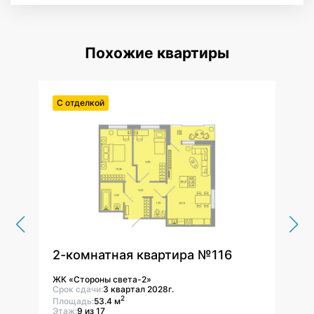
Похожие квартиры
С отделкой
С от
2-комнатная квартира №116
2-к
ЖК «Стороны света-2»
ЖК «
Срок сдачи:
3 квартал 2028г.
Срок 
2
Площадь:
53.4 м
Площ
Этаж:
9 из 17
Этаж: