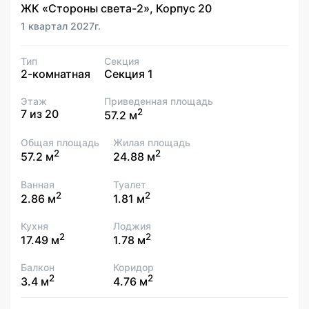
ЖК «Стороны света-2», Корпус 20
1 квартал 2027г.
Тип
Секция
2-комнатная
Секция 1
Этаж
Приведенная площадь
2
7 из 20
57.2 м
Общая площадь
Жилая площадь
2
2
57.2 м
24.88 м
Ванная
Туалет
2
2
2.86 м
1.81 м
Кухня
Лоджия
2
2
17.49 м
1.78 м
Балкон
Коридор
2
2
3.4 м
4.76 м