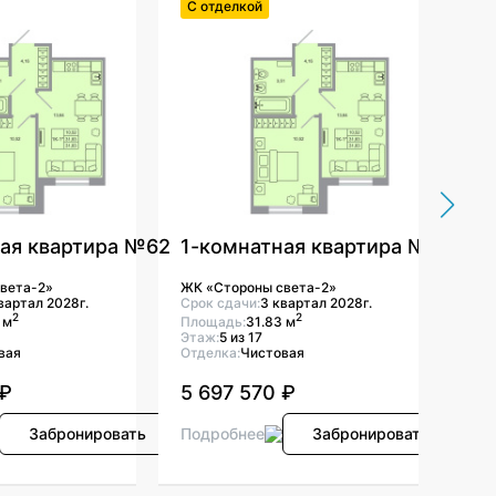
С отделкой
С о
ая квартира №62
1-комнатная квартира №64
1-
вета-2»
ЖК «Стороны света-2»
ЖК «
вартал 2028г.
Срок сдачи:
3 квартал 2028г.
Срок
2
2
 м
Площадь:
31.83 м
Площ
Этаж:
5 из 17
Этаж
вая
Отделка:
Чистовая
Отде
 ₽
5 697 570 ₽
5 6
Забронировать
Подробнее
Забронировать
Под