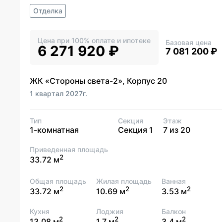
Отделка
Цена при 100% оплате и ипотеке
Базовая цена
6 271 920 ₽
7 081 200 ₽
ЖК «Стороны света-2», Корпус 20
1 квартал 2027г.
Тип
Секция
Этаж
1-комнатная
Секция 1
7 из 20
Приведенная площадь
2
33.72 м
Общая площадь
Жилая площадь
Ванная
2
2
2
33.72 м
10.69 м
3.53 м
Кухня
Лоджия
Балкон
2
2
2
13.08 м
1.7 м
3.4 м