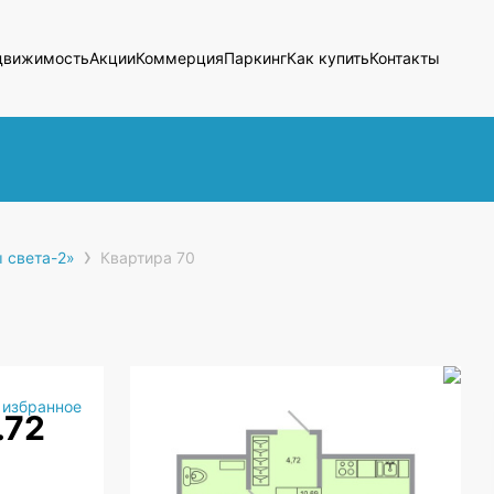
движимость
Акции
Коммерция
Паркинг
Как купить
Контакты
›
 света-2»
Квартира 70
 избранное
.72