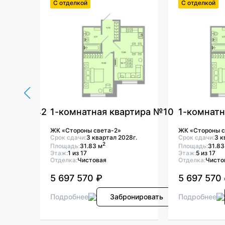
С отделкой
С отделкой
ртира №42
1-комнатная квартира №10
1-комнатн
ЖК «Стороны света-2»
ЖК «Стороны с
8г.
Срок сдачи:
3 квартал 2028г.
Срок сдачи:
3 к
2
Площадь:
31.83 м
Площадь:
31.83
Этаж:
1 из 17
Этаж:
5 из 17
Отделка:
Чистовая
Отделка:
Чисто
5 697 570 ₽
5 697 570
онировать
Подробнее
Забронировать
Подробнее