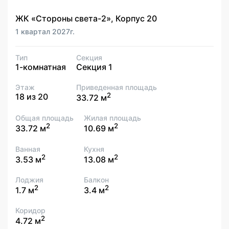
ЖК «Стороны света-2», Корпус 20
1 квартал 2027г.
Тип
Секция
1-комнатная
Секция 1
Этаж
Приведенная площадь
2
18 из 20
33.72 м
Общая площадь
Жилая площадь
2
2
33.72 м
10.69 м
Ванная
Кухня
2
2
3.53 м
13.08 м
Лоджия
Балкон
2
2
1.7 м
3.4 м
Коридор
2
4.72 м