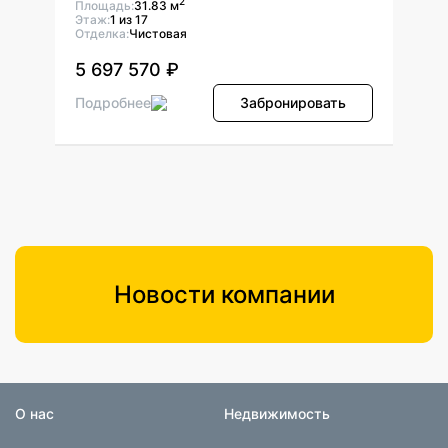
2
Площадь:
31.83 м
Площ
Этаж:
1 из 17
Этаж:
Отделка:
Чистовая
Отдел
5 697 570 ₽
5 6
ь
Подробнее
Забронировать
Подр
Новости компании
О нас
Недвижимость