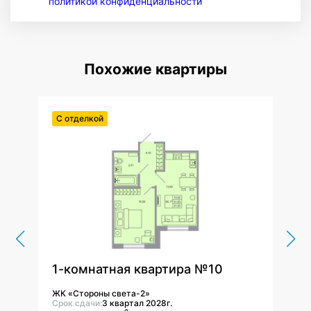
политикой конфиденциальности
Похожие квартиры
С отделкой
С от
1-комнатная квартира №10
1-к
ЖК «Стороны света-2»
ЖК «
Срок сдачи:
3 квартал 2028г.
Срок 