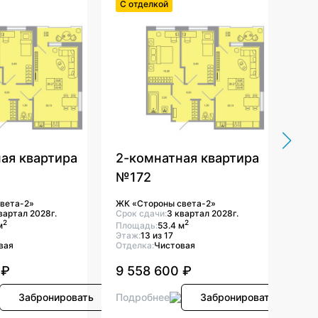
С отделкой
С о
ая квартира
2-комнатная квартира
2-
№172
ЖК «
Срок
вета-2»
ЖК «Стороны света-2»
Площ
вартал 2028г.
Срок сдачи:
3 квартал 2028г.
Этаж
2
2
м
Площадь:
53.4 м
Отде
Этаж:
13 из 17
вая
Отделка:
Чистовая
9 5
 ₽
9 558 600 ₽
Под
Забронировать
Подробнее
Забронировать