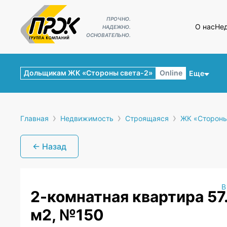
ПРОЧНО.
О нас
Не
НАДЕЖНО.
ОСНОВАТЕЛЬНО.
Дольщикам ЖК «Стороны света-2»
Online
Еще
›
›
›
Главная
Недвижимость
Строящаяся
ЖК «Стороны
← Назад
В
2-комнатная квартира 57
м2, №150