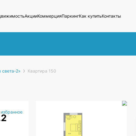
движимость
Акции
Коммерция
Паркинг
Как купить
Контакты
›
 света-2»
Квартира 150
 избранное
.2