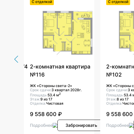
С отделкой
С отделкой
ртира №74
2-комнатная квартира
2-комнатн
№116
№102
8г.
ЖК «Стороны света-2»
ЖК «Стороны с
Срок сдачи:
3 квартал 2028г.
Срок сдачи:
3 к
2
Площадь:
53.4 м
Площадь:
53.4 
Этаж:
9 из 17
Этаж:
8 из 17
Отделка:
Чистовая
Отделка:
Чисто
9 558 600 ₽
9 558 600
онировать
Подробнее
Забронировать
Подробнее