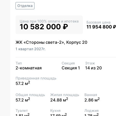
Отделка
Цена при 100% оплате и ипотеке
Базовая цена
10 582 000 ₽
11 954 800 
ЖК «Стороны света-2», Корпус 20
1 квартал 2027г.
Тип
Секция
Этаж
2-комнатная
Секция 1
14 из 20
Приведенная площадь
2
57.2 м
Общая площадь
Жилая площадь
Ванная
2
2
2
57.2 м
24.88 м
2.86 м
Туалет
Кухня
Лоджия
2
2
2
1.81 м
17.49 м
1.78 м