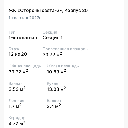
ЖК «Стороны света-2», Корпус 20
1 квартал 2027г.
Тип
Секция
1-комнатная
Секция 1
Этаж
Приведенная площадь
2
12 из 20
33.72 м
Общая площадь
Жилая площадь
2
2
33.72 м
10.69 м
Ванная
Кухня
2
2
3.53 м
13.08 м
Лоджия
Балкон
2
2
1.7 м
3.4 м
Коридор
2
4.72 м