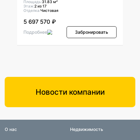
2
Площадь:
31.83 м
Площ
Этаж:
2 из 17
Этаж:
Отделка:
Чистовая
Отдел
5 697 570 ₽
5 6
ь
Подробнее
Забронировать
Подр
Новости компании
О нас
Недвижимость