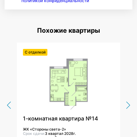
политикой конфиденциальности
Похожие квартиры
С отделкой
С от
1-комнатная квартира №14
1-к
ЖК «Стороны света-2»
ЖК «
Срок сдачи:
3 квартал 2028г.
Срок 