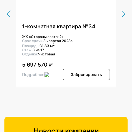
1-комнатная квартира №34
1-к
ЖК «Стороны света-2»
ЖК «
Срок сдачи:
3 квартал 2028г.
Срок 
2
Площадь:
31.83 м
Площ
Этаж:
3 из 17
Этаж:
Отделка:
Чистовая
Отдел
5 697 570 ₽
5 6
Подробнее
Забронировать
Подр
Новости компании