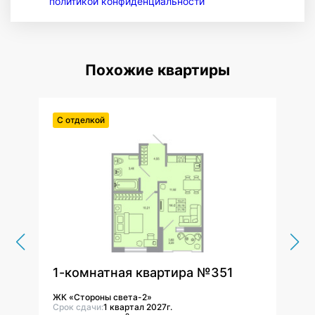
политикой конфиденциальности
Похожие квартиры
С отделкой
С от
1-комнатная квартира №351
1-к
ЖК «Стороны света-2»
ЖК «
Срок сдачи:
1 квартал 2027г.
Срок 