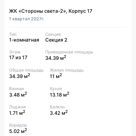
ЖК «Стороны света-2», Корпус 17
1 квартал 2027г.
Тип
Секция
1-комнатная
Секция 2
Этаж
Приведенная площадь
2
17 из 17
34.39 м
Общая площадь
Жилая площадь
2
2
34.39 м
11 м
Ванная
Кухня
2
2
3.48 м
13.18 м
Лоджия
Балкон
2
2
1.71 м
3.42 м
Коридор
2
5.02 м