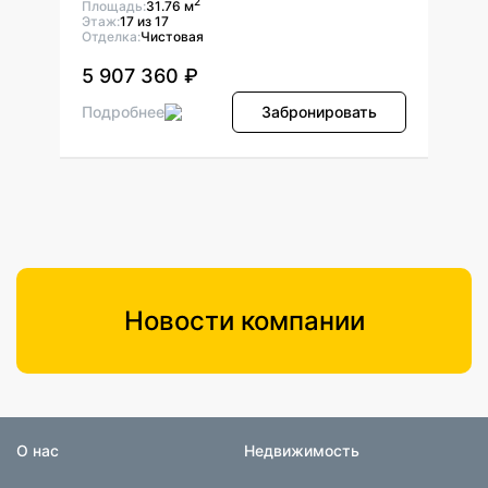
2
Площадь:
31.76 м
Площ
Этаж:
17 из 17
Этаж:
Отделка:
Чистовая
Отдел
5 907 360 ₽
5 9
ь
Подробнее
Забронировать
Подр
Новости компании
О нас
Недвижимость