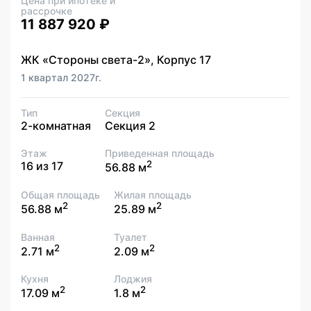
Цена при ипотеке и
рассрочке
11 887 920 ₽
ЖК «Стороны света-2», Корпус 17
1 квартал 2027г.
Тип
Секция
2-комнатная
Секция 2
Этаж
Приведенная площадь
2
16 из 17
56.88 м
Общая площадь
Жилая площадь
2
2
56.88 м
25.89 м
Ванная
Туалет
2
2
2.71 м
2.09 м
Кухня
Лоджия
2
2
17.09 м
1.8 м