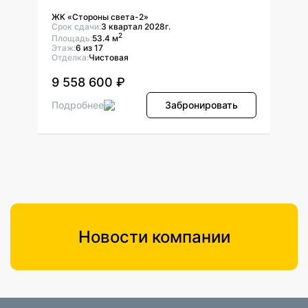
ЖК «Стороны света-2»
ЖК «
Срок сдачи:
3 квартал 2028г.
Срок 
2
Площадь:
53.4 м
Площ
Этаж:
6 из 17
Этаж:
Отделка:
Чистовая
Отдел
9 558 600 ₽
9 5
ь
Подробнее
Забронировать
Подр
Новости компании