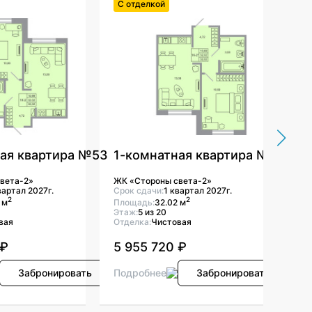
С отделкой
С о
ная квартира №53
1-комнатная квартира №47
1-
вета-2»
ЖК «Стороны света-2»
ЖК «
вартал 2027г.
Срок сдачи:
1 квартал 2027г.
Срок
2
2
 м
Площадь:
32.02 м
Площ
Этаж:
5 из 20
Этаж
вая
Отделка:
Чистовая
Отде
 ₽
5 955 720 ₽
5 9
Забронировать
Подробнее
Забронировать
Под