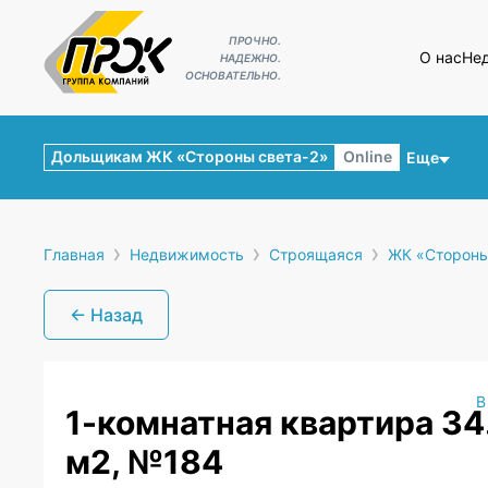
ПРОЧНО.
О нас
Не
НАДЕЖНО.
ОСНОВАТЕЛЬНО.
Дольщикам ЖК «Стороны света-2»
Online
Еще
›
›
›
Главная
Недвижимость
Строящаяся
ЖК «Стороны
← Назад
В
1-комнатная квартира 34
м2, №184