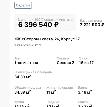
Отделка
Цена при 100% оплате и ипотеке
Базовая цена
6 396 540 ₽
7 221 900 ₽
ЖК «Стороны света-2», Корпус 17
1 квартал 2027г.
Тип
Секция
Этаж
1-комнатная
Секция 2
16 из 17
Приведенная площадь
2
34.39 м
Общая площадь
Жилая площадь
Ванная
2
2
2
34.39 м
11 м
3.48 м
Кухня
Лоджия
Балкон
2
2
2
13.18 м
1.71 м
3.42 м