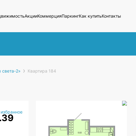
движимость
Акции
Коммерция
Паркинг
Как купить
Контакты
›
 света-2»
Квартира 184
 избранное
.39