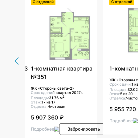
С отделкой
С отделкой
ртира №13
1-комнатная квартира
1-комнат
№351
ЖК «Стороны с
7г.
Срок сдачи:
1 к
ЖК «Стороны света-2»
Площадь:
32.02
Срок сдачи:
1 квартал 2027г.
Этаж:
5 из 20
2
Площадь:
31.76 м
Отделка:
Чисто
Этаж:
17 из 17
Отделка:
Чистовая
5 955 720
5 907 360 ₽
онировать
Подробнее
Подробнее
Забронировать