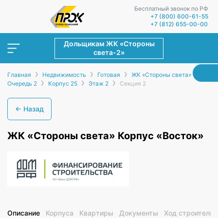
Бесплатный звонок по РФ
+7 (800) 600-61-55
+7 (812) 655-00-00
Дольщикам ЖК «Стороны
света-2»
›
›
›
›
Главная
Недвижимость
Готовая
ЖК «Стороны света»
›
›
›
Очередь 2
Корпус 25
Этаж 2
Секция 2
← Назад
ЖК «Стороны света» Корпус «Восток»
Описание
Корпуса
Квартиры
Документы
Ход строительс