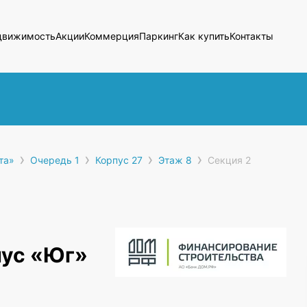
движимость
Акции
Коммерция
Паркинг
Как купить
Контакты
›
›
›
›
та»
Очередь 1
Корпус 27
Этаж 8
Секция 2
пус «Юг»