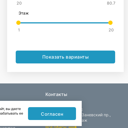
Этаж
Показать варианты
Контакты
йт, вы даете
Центральный офис
Согласен
рабатывать ее
Санкт-Петербург, Заневский пр.,
д. 30, корп. 2, 4 этаж
Все офисы
капитал