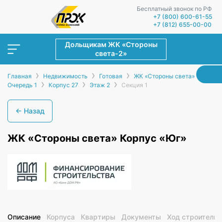
Бесплатный звонок по РФ
+7 (800) 600-61-55
+7 (812) 655-00-00
Дольщикам ЖК «Стороны
света-2»
›
›
›
›
Главная
Недвижимость
Готовая
ЖК «Стороны света»
›
›
›
Очередь 1
Корпус 27
Этаж 2
Секция 1
← Назад
ЖК «Стороны света» Корпус «Юг»
Описание
Корпуса
Квартиры
Документы
Ход строительс