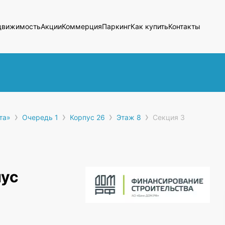
движимость
Акции
Коммерция
Паркинг
Как купить
Контакты
›
›
›
›
та»
Очередь 1
Корпус 26
Этаж 8
Секция 3
пус