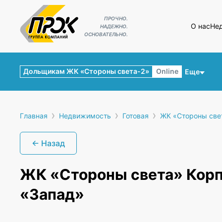
ПРОЧНО.
О нас
Не
НАДЕЖНО.
ОСНОВАТЕЛЬНО.
Дольщикам ЖК «Стороны света-2»
Online
Еще
›
›
›
Главная
Недвижимость
Готовая
ЖК «Стороны све
← Назад
ЖК «Стороны света» Кор
«Запад»