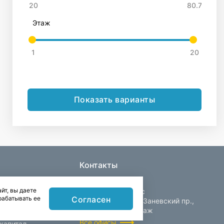
Этаж
Показать варианты
Контакты
йт, вы даете
Центральный офис
Согласен
рабатывать ее
Санкт-Петербург, Заневский пр.,
д. 30, корп. 2, 4 этаж
Все офисы
капитал