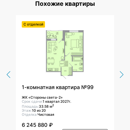
Похожие квартиры
С отделкой
С от
1-комнатная квартира №99
1-к
ЖК «Стороны света-2»
ЖК «
Срок сдачи:
1 квартал 2027г.
Срок 
2
Площадь:
33.58 м
Площ
Этаж:
10 из 20
Этаж:
Отделка:
Чистовая
Отдел
6 245 880 ₽
6 2