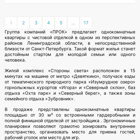
1
2
3
4
5
...
17
Группа компаний «ПРОК» предлагает однокомнатные
квартиры с чистовой отделкой в одном из перспективных
районов Ленинградской области, в непосредственной
близости от Санкт-Петербурга. Такой формат жилья станет
достойным стартом для молодой семьи или одного
человека.
Жилой комплекс «Стороны света» расположен в 15
минутах на машине от метро «Девяткино», получасе езды
от тематического природного парка «Изумрудное озеро»
горнолыжных курортов «Игора» и «Северный склон», баз
отдыха «Охта парк» и «Северный берег», а также зоны
семейного отдыха «Зубровник».
В продаже представлены однокомнатные квартиры
площадью от 30 м³ со встроенными гардеробными и
полной финишной отделкой от застройщика . Эргономичные
планировки позволяют грамотно зонировать внутреннее
пространство, организовать место для приема гостей,
рабочий уголок или место для игр.