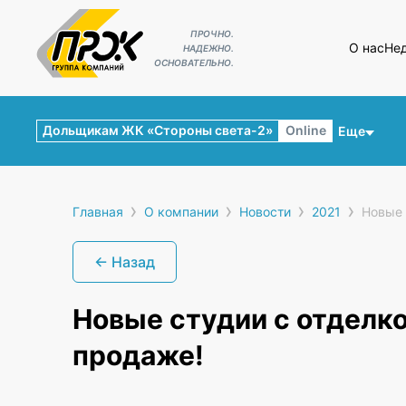
ПРОЧНО.
О нас
Не
НАДЕЖНО.
ОСНОВАТЕЛЬНО.
Дольщикам ЖК «Стороны света-2»
Online
Еще
›
›
›
›
Главная
О компании
Новости
2021
Новые 
← Назад
Новые студии с отделко
продаже!