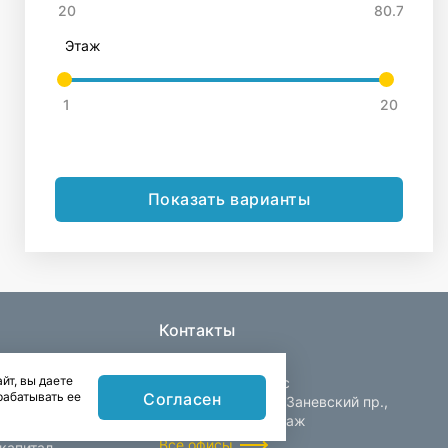
Этаж
Показать варианты
Контакты
йт, вы даете
Центральный офис
Согласен
рабатывать ее
Санкт-Петербург, Заневский пр.,
д. 30, корп. 2, 4 этаж
Все офисы
капитал