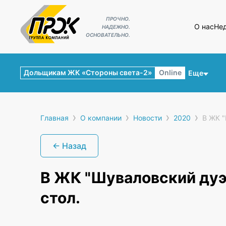
ПРОЧНО.
О нас
Не
НАДЕЖНО.
ОСНОВАТЕЛЬНО.
Дольщикам ЖК «Стороны света-2»
Online
Еще
›
›
›
›
Главная
О компании
Новости
2020
В ЖК "
← Назад
В ЖК "Шуваловский дуэ
стол.