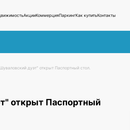
движимость
Акции
Коммерция
Паркинг
Как купить
Контакты
Шуваловский дуэт" открыт Паспортный стол.
т" открыт Паспортный