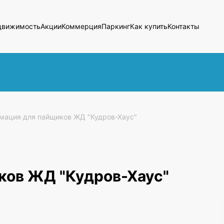
движимость
Акции
Коммерция
Паркинг
Как купить
Контакты
мация для пайщиков ЖД "Кудров-Хаус"
ков ЖД "Кудров-Хаус"