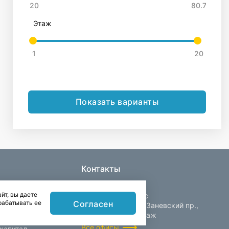
Этаж
Показать варианты
Контакты
йт, вы даете
Центральный офис
Согласен
рабатывать ее
Санкт-Петербург, Заневский пр.,
д. 30, корп. 2, 4 этаж
Все офисы
капитал