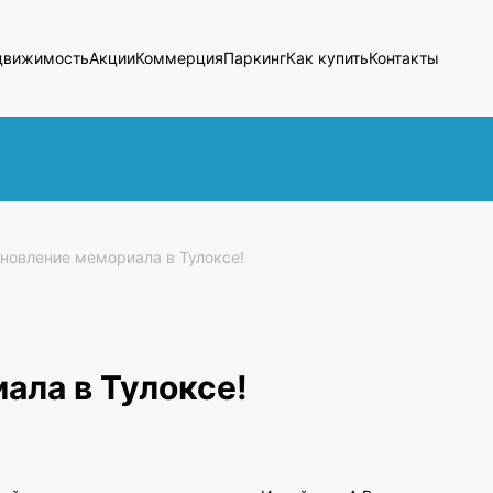
движимость
Акции
Коммерция
Паркинг
Как купить
Контакты
новление мемориала в Тулоксе!
ала в Тулоксе!