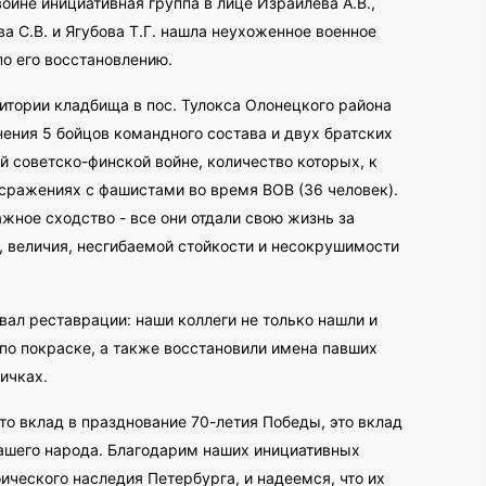
ойне инициативная группа в лице Израйлева А.В.,
ва С.В. и Ягубова Т.Г. нашла неухоженное военное
по его восстановлению.
тории кладбища в пос. Тулокса Олонецкого района
нения 5 бойцов командного состава и двух братских
ой советско-финской войне, количество которых, к
 сражениях с фашистами во время ВОВ (36 человек).
жное сходство - все они отдали свою жизнь за
, величия, несгибаемой стойкости и несокрушимости
ал реставрации: наши коллеги не только нашли и
 по покраске, а также восстановили имена павших
ичках.
то вклад в празднование 70-летия Победы, это вклад
нашего народа. Благодарим наших инициативных
оического наследия Петербурга, и надеемся, что их