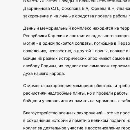
В честь 70-летия Победы в Великой Отечественной в
Дворянинова С.П., Соколова Б.А, Юрьева В.Н, Ивано
захоронение и на личные средства провела работы 
Данный мемориальный комплекс находится на терри
Республики Карелия и состоит из отдельного захоро
могил - в одной покоятся солдаты, погибшие в Перв
сожалению, неизвестно, в другой – воины, павшие в
Бойцы из разных исторических эпох имеют самое ва
свободу Родины, их подвиг стал символом героизма
духа нашего народа.
С момента захоронения мемориал обветшал и требов
расчистили надгробные плиты, но и провели работы
бойцов и увековечили их память на мраморных табл
Благоустройство военных захоронений – это не прос
в сохранение истории и памяти о великом подвиге 
коллег за деятельное участие в восстановлении гер