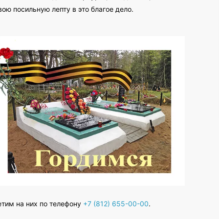
ою посильную лепту в это благое дело.
етим на них по телефону
+7 (812) 655-00-00
.