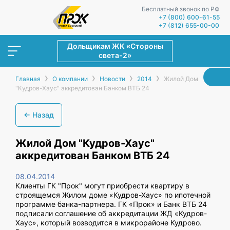
Бесплатный звонок по РФ
+7 (800) 600-61-55
+7 (812) 655-00-00
Дольщикам ЖК «Стороны
света-2»
›
›
›
›
Главная
О компании
Новости
2014
Жилой Дом
"Кудров-Хаус" аккредитован Банком ВТБ 24
← Назад
Жилой Дом "Кудров-Хаус"
аккредитован Банком ВТБ 24
08.04.2014
Клиенты ГК "Прок" могут приобрести квартиру в
строящемся Жилом доме «Кудров-Хаус» по ипотечной
программе банка-партнера. ГК «Прок» и Банк ВТБ 24
подписали соглашение об аккредитации ЖД «Кудров-
Хаус», который возводится в микрорайоне Кудрово.