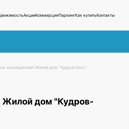
движимость
Акции
Коммерция
Паркинг
Как купить
Контакты
нк аккредитовал Жилой дом "Кудров-Хаус"
 Жилой дом "Кудров-