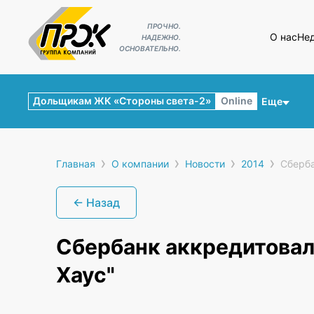
ПРОЧНО.
О нас
Не
НАДЕЖНО.
ОСНОВАТЕЛЬНО.
Дольщикам ЖК «Стороны света-2»
Online
Еще
›
›
›
›
Главная
О компании
Новости
2014
Сберба
← Назад
Сбербанк аккредитовал
Хаус"