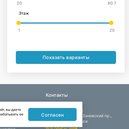
Этаж
Показать варианты
Контакты
йт, вы даете
Центральный офис
Согласен
рабатывать ее
Санкт-Петербург, Заневский пр.,
д. 30, корп. 2, 4 этаж
Все офисы
капитал