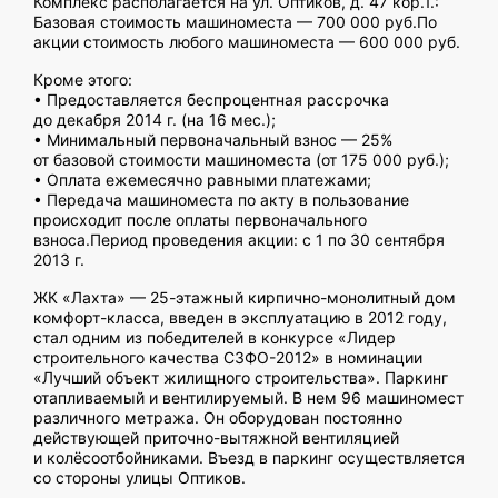
Комплекс располагается на ул. Оптиков, д. 47 кор.1.:
Базовая стоимость машиноместа — 700 000 руб.По
акции стоимость любого машиноместа — 600 000 руб.
Кроме этого:
• Предоставляется беспроцентная рассрочка
до декабря 2014 г. (на 16 мес.);
• Минимальный первоначальный взнос — 25%
от базовой стоимости машиноместа (от 175 000 руб.);
• Оплата ежемесячно равными платежами;
• Передача машиноместа по акту в пользование
происходит после оплаты первоначального
взноса.Период проведения акции: с 1 по 30 сентября
2013 г.
ЖК «Лахта» — 25-этажный кирпично-монолитный дом
комфорт-класса, введен в эксплуатацию в 2012 году,
стал одним из победителей в конкурсе «Лидер
строительного качества СЗФО-2012» в номинации
«Лучший объект жилищного строительства». Паркинг
отапливаемый и вентилируемый. В нем 96 машиномест
различного метража. Он оборудован постоянно
действующей приточно-вытяжной вентиляцией
и колёсоотбойниками. Въезд в паркинг осуществляется
со стороны улицы Оптиков.