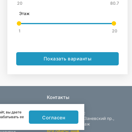
Этаж
Показать варианты
Контакты
йт, вы даете
Центральный офис
Согласен
рабатывать ее
Санкт-Петербург, Заневский пр.,
д. 30, корп. 2, 4 этаж
Все офисы
капитал