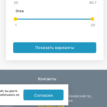
Этаж
Показать варианты
Контакты
йт, вы даете
Центральный офис
Согласен
рабатывать ее
Санкт-Петербург, Заневский пр.,
д. 30, корп. 2, 4 этаж
Все офисы
капитал