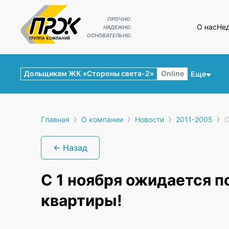
ПРОЧНО.
О нас
Не
НАДЕЖНО.
ОСНОВАТЕЛЬНО.
Дольщикам ЖК «Стороны света-2»
Online
Еще
›
›
›
›
Главная
О компании
Новости
2011-2005
C
← Назад
C 1 ноября ожидается 
квартиры!