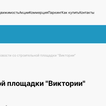
движимость
Акции
Коммерция
Паркинг
Как купить
Контакты
овости со строительной площадки "Виктории"
ой площадки "Виктории"