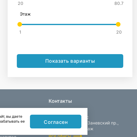
Этаж
Показать варианты
Контакты
йт, вы даете
Центральный офис
Согласен
рабатывать ее
Санкт-Петербург, Заневский пр.,
д. 30, корп. 2, 4 этаж
Все офисы
капитал