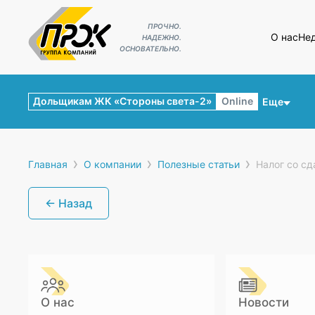
ПРОЧНО.
О нас
Не
НАДЕЖНО.
ОСНОВАТЕЛЬНО.
Дольщикам ЖК «Стороны света-2»
Online
Еще
›
›
›
Главная
О компании
Полезные статьи
Налог со сд
← Назад
О нас
Новости