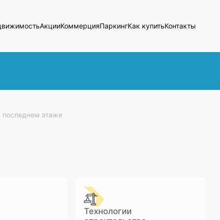
движимость
Акции
Коммерция
Паркинг
Как купить
Контакты
а последнем этаже
Технологии