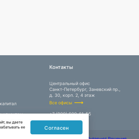
Контакты
Центральный офис
Санкт-Петербург, Заневский пр.,
д. 30, корп. 2, 4 этаж
Все офисы
капитал
+7 (800) 600-61-55
м клиентам
йт, вы даете
info@prokcorp.ru
Согласен
рабатывать ее