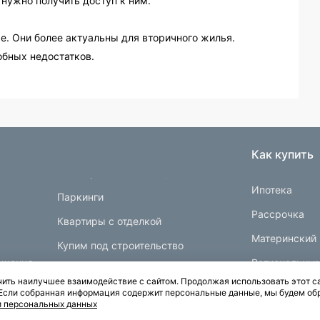
 нужно получить доступ к ним.
. Они более актуальны для вторичного жилья.
обных недостатков.
Как купить
Ипотека
Паркинги
Рассрочка
Квартиры с отделкой
Материнский 
Купим под строительство
ещения
Региональны
ить наилучшее взаимодействие с сайтом. Продолжая использовать этот са
Документы
. Если собранная информация содержит персональные данные, мы будем об
и персональных данных
Карта сайта
Политика конфиденциальности