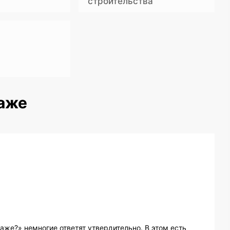
строительства
таже
аже?» немногие ответят утвердительно. В этом есть