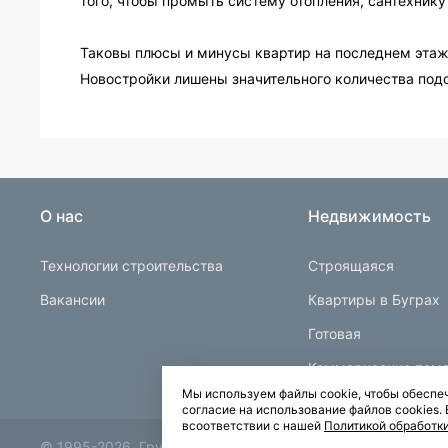
того, чтобы промыть систему отопления, сантехнику
Таковы плюсы и минусы квартир на последнем этаже
Новостройки лишены значительного количества под
О нас
Недвижимость
Технологии строительства
Строящаяся
Вакансии
Квартиры в Буграх
Готовая
Коммерческие пом
Мы используем файлы cookie, чтобы обеспеч
согласие на использование файлов cookies
всоответствии с нашей
Политикой обработк
© 1995-2026.
Группа компаний «Прок»