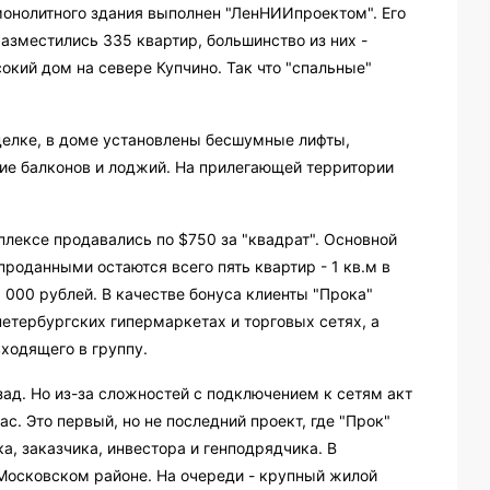
монолитного здания выполнен "ЛенНИИпроектом". Его
азместились 335 квартир, большинство из них -
окий дом на севере Купчино. Так что "спальные"
делке, в доме установлены бесшумные лифты,
ие балконов и лоджий. На прилегающей территории
плексе продавались по $750 за "квадрат". Основной
роданными остаются всего пять квартир - 1 кв.м в
 000 рублей. В качестве бонуса клиенты "Прока"
петербургских гипермаркетах и торговых сетях, а
ходящего в группу.
зад. Но из-за сложностей с подключением к сетям акт
с. Это первый, но не последний проект, где "Прок"
а, заказчика, инвестора и генподрядчика. В
Московском районе. На очереди - крупный жилой