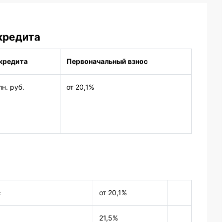
кредита
кредита
Первоначальный взнос
лн. руб.
от 20,1%
с
от 20,1%
21,5%