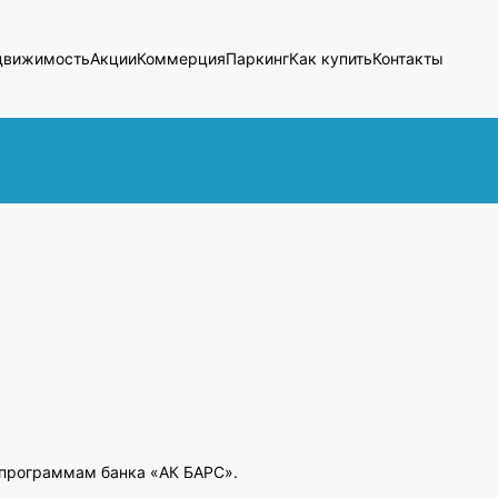
движимость
Акции
Коммерция
Паркинг
Как купить
Контакты
 программам банка «АК БАРС».