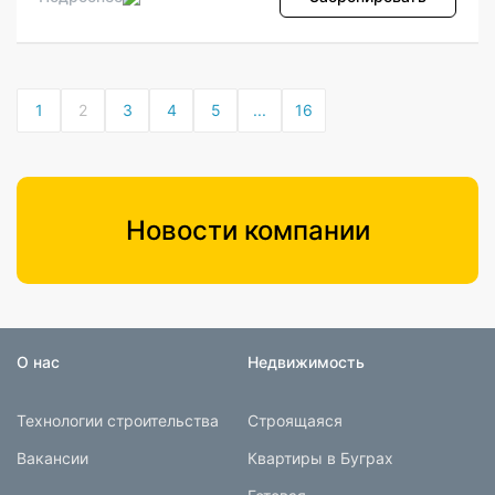
1
2
3
4
5
...
16
Новости компании
О нас
Недвижимость
Технологии строительства
Строящаяся
Вакансии
Квартиры в Буграх