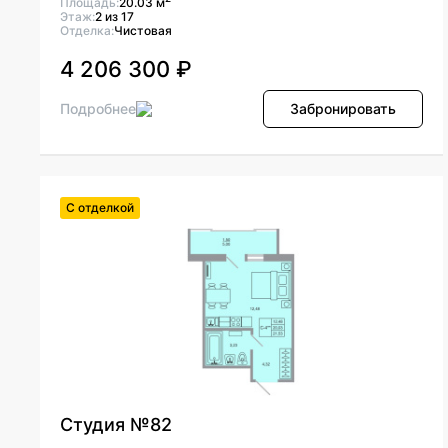
Площадь:
20.03 м
Этаж:
2 из 17
Отделка:
Чистовая
4 206 300 ₽
Подробнее
Забронировать
С отделкой
Студия №82