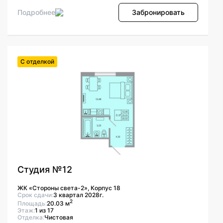
Подробнее
Забронировать
С отделкой
Студия №12
ЖК «Стороны света-2», Корпус 18
Срок сдачи:
3 квартал 2028г.
2
Площадь:
20.03 м
Этаж:
1 из 17
Отделка:
Чистовая