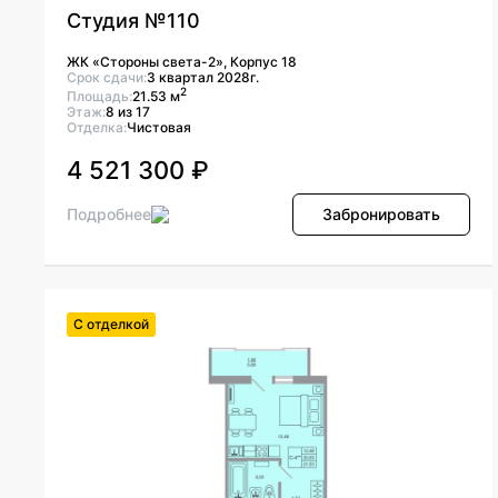
Студия №110
ЖК «Стороны света-2», Корпус 18
Срок сдачи:
3 квартал 2028г.
2
Площадь:
21.53 м
Этаж:
8 из 17
Отделка:
Чистовая
4 521 300 ₽
Подробнее
Забронировать
С отделкой