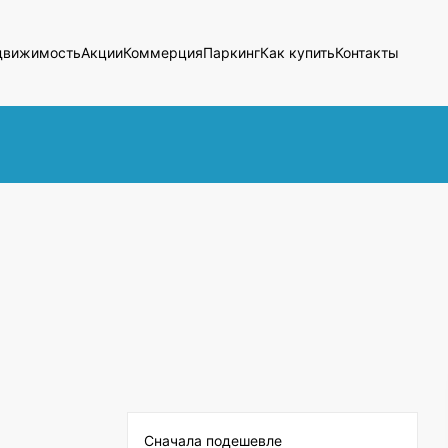
движимость
Акции
Коммерция
Паркинг
Как купить
Контакты
Сначала подешевле