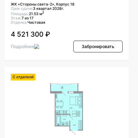
ЖК «Стороны света-2», Корпус 18
Срок сдачи:
3 квартал 2028г.
2
Площадь:
21.53 м
Этаж:
7 из 17
Отделка:
Чистовая
4 521 300 ₽
Подробнее
Забронировать
С отделкой