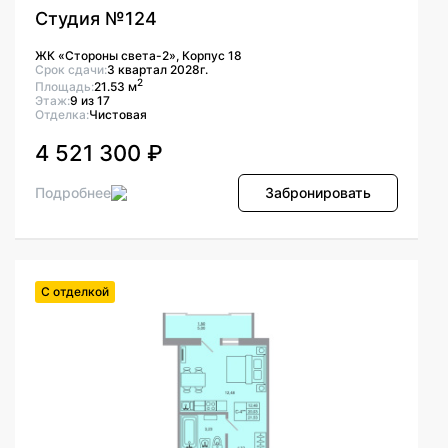
Студия №124
ЖК «Стороны света-2», Корпус 18
Срок сдачи:
3 квартал 2028г.
2
Площадь:
21.53 м
Этаж:
9 из 17
Отделка:
Чистовая
4 521 300 ₽
Подробнее
Забронировать
С отделкой