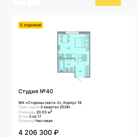
С отделкой
Студия №40
ЖК «Стороны света-2», Корпус 18
Срок сдачи:
3 квартал 2028г.
2
Площадь:
20.03 м
Этаж:
3 из 17
Отделка:
Чистовая
4 206 300 ₽