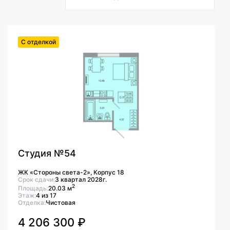
С отделкой
Студия №54
ЖК «Стороны света-2», Корпус 18
Срок сдачи:
3 квартал 2028г.
2
Площадь:
20.03 м
Этаж:
4 из 17
Отделка:
Чистовая
4 206 300 ₽