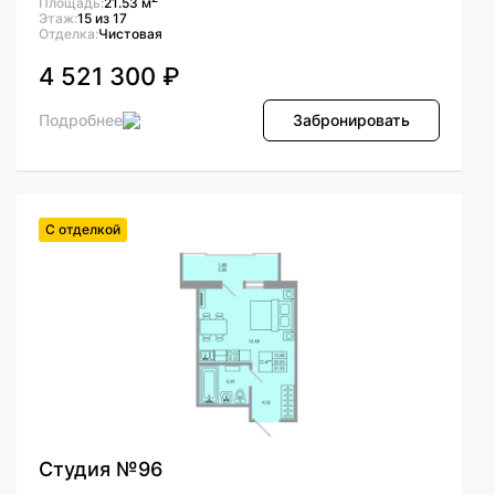
Площадь:
21.53 м
Этаж:
15 из 17
Отделка:
Чистовая
4 521 300 ₽
Подробнее
Забронировать
С отделкой
Студия №96