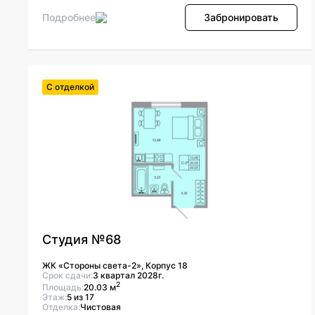
Подробнее
Забронировать
С отделкой
Студия №68
ЖК «Стороны света-2», Корпус 18
Срок сдачи:
3 квартал 2028г.
2
Площадь:
20.03 м
Этаж:
5 из 17
Отделка:
Чистовая